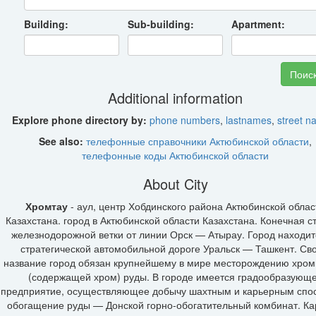
Building:
Sub-building:
Apartment:
Additional information
Explore phone directory by:
phone numbers
,
lastnames
,
street 
See also:
телефонные справочники Актюбинской области
,
телефонные коды Актюбинской области
About City
Хромтау
- аул, центр Хобдинского района Актюбинской облас
Казахстана. город в Актюбинской области Казахстана. Конечная с
железнодорожной ветки от линии Орск — Атырау. Город находит
стратегической автомобильной дороге Уральск — Ташкент. Св
название город обязан крупнейшему в мире месторождению хром
(содержащей хром) руды. В городе имеется градообразующ
предприятие, осуществляющее добычу шахтным и карьерным спо
обогащение руды — Донской горно-обогатительный комбинат. К