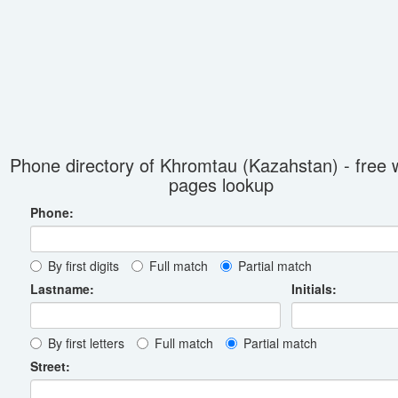
Phone directory of Khromtau (Kazahstan) - free 
pages lookup
Phone:
By first digits
Full match
Partial match
Lastname:
Initials:
By first letters
Full match
Partial match
Street: