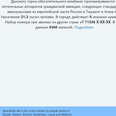
Донского горно-обогатительного комбинат просматриваются 
летательных аппаратов гражданской авиации, следующих станда
авиатрассами из европейской части России в Ташкент и Алма-А
Население
21,3
тысяч человек. В городе действует
5
-значная нум
Набор номера при звонках из других стран
+7 71336 X-XX-XX
. В
данных
6466
записей.
Подробнее
SpravkaRu.Net is the online service for people search in
Russia, Ukraine, Belarus, Kazahstan, Latvia and Moldova.