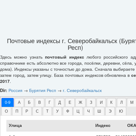
Почтовые индексы г. Северобайкальск (Буря
Респ)
Здесь можно узнать
почтовый индекс
любого российского ад
справочнике есть абсолютно все города, посёлки, деревни, сёла, 
дома). Индексы указаны с точностью до дома. Сначала выбираете 
затем город, затем улицу. База почтовых индексов обновлена в
с
2017
.
Dir:
Россия
→
Бурятия Респ
→
г. Северобайкальск
0-9
А
Б
В
Г
Д
Е
Ж
З
И
К
Л
М
О
П
Р
С
Т
У
Ф
Ц
Ч
Ш
Э
Ю
Улица
Индекс
ОКА