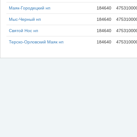
Маяк-Городецкий нп
184640
47531000
Мыс-Черный нп
184640
47531000
Святой Нос нп
184640
47531000
Терско-Орловский Маяк нп
184640
47531000