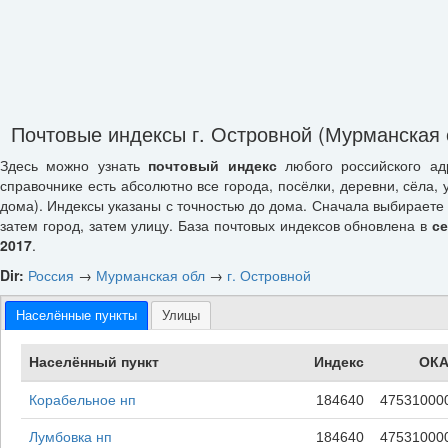
Почтовые индексы г. Островной (Мурманская 
Здесь можно узнать
почтовый индекс
любого российского ад
справочнике есть абсолютно все города, посёлки, деревни, сёла, 
дома). Индексы указаны с точностью до дома. Сначала выбираете 
затем город, затем улицу. База почтовых индексов обновлена в
с
2017
.
Dir:
Россия
→
Мурманская обл
→
г. Островной
Населённые пункты
Улицы
Населённый пункт
Индекс
ОКА
Корабельное нп
184640
47531000
Лумбовка нп
184640
47531000