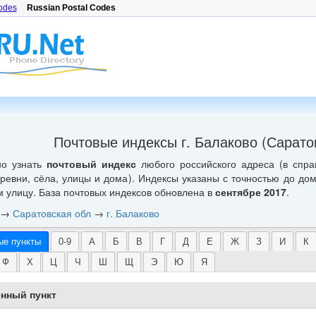
odes
Russian Postal Codes
Почтовые индексы г. Балаково (Сарато
но узнать
почтовый индекс
любого российского адреса (в спра
еревни, сёла, улицы и дома). Индексы указаны с точностью до до
м улицу. База почтовых индексов обновлена в
сентябре 2017
.
→
Саратовская обл
→
г. Балаково
ые пункты
0-9
А
Б
В
Г
Д
Е
Ж
З
И
К
Ф
Х
Ц
Ч
Ш
Щ
Э
Ю
Я
нный пункт