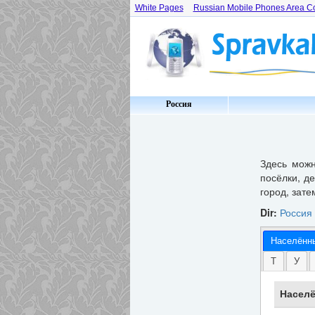
White Pages
Russian Mobile Phones Area C
Россия
Здесь мож
посёлки, д
город, зате
Dir:
Россия
Населённ
Т
У
Населё