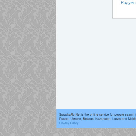
Радужн
SpravkaRu.Net is the online service for people search 
Russia, Ukraine, Belarus, Kazahstan, Latvia and Mold
Privacy Policy