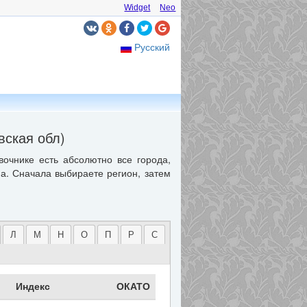
Widget
Neo
Русский
вская обл)
вочнике есть абсолютно все города,
ма. Сначала выбираете регион, затем
Л
М
Н
О
П
Р
С
Индекс
ОКАТО