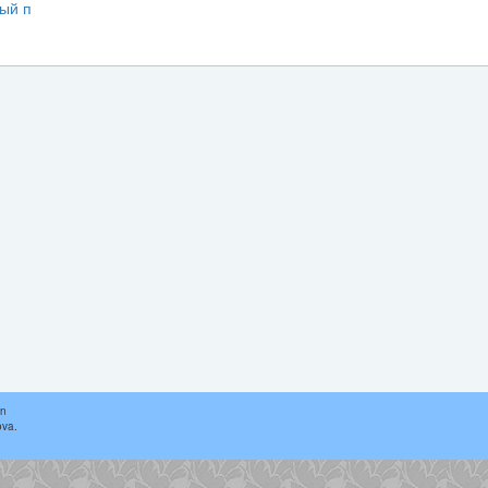
ый п
in
ova.