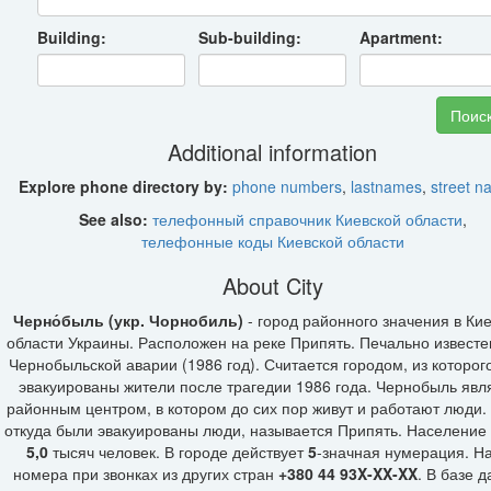
Building:
Sub-building:
Apartment:
Additional information
Explore phone directory by:
phone numbers
,
lastnames
,
street 
See also:
телефонный справочник Киевской области
,
телефонные коды Киевской области
About City
Черно́быль (укр. Чорнобиль)
- город районного значения в Ки
области Украины. Расположен на реке Припять. Печально известе
Чернобыльской аварии (1986 год). Считается городом, из которог
эвакуированы жители после трагедии 1986 года. Чернобыль явл
районным центром, в котором до сих пор живут и работают люди.
откуда были эвакуированы люди, называется Припять. Население
5,0
тысяч человек. В городе действует
5
-значная нумерация. Н
номера при звонках из других стран
+380 44 93X-XX-XX
. В базе 