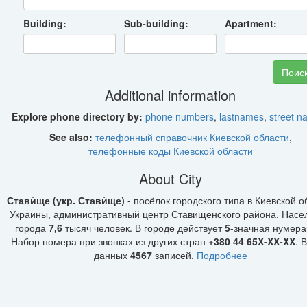
Building:
Sub-building:
Apartment:
Additional information
Explore phone directory by:
phone numbers
,
lastnames
,
street 
See also:
телефонный справочник Киевской области
,
телефонные коды Киевской области
About City
Стави́ще (укр. Стави́ще)
- посёлок городского типа в Киевской о
Украины, административный центр Ставищенского района. Насе
города
7,6
тысяч человек. В городе действует
5
-значная нумера
Набор номера при звонках из других стран
+380 44 65X-XX-XX
. 
данных
4567
записей.
Подробнее