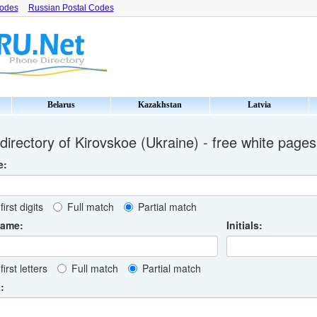
Codes
Russian Postal Codes
Belarus
Kazakhstan
Latvia
irectory of Kirovskoe (Ukraine) - free white page
e:
first digits
Full match
Partial match
name:
Initials:
first letters
Full match
Partial match
: