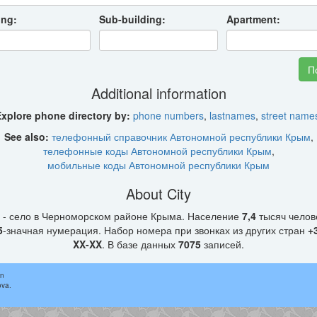
ing:
Sub-building:
Apartment:
Additional information
xplore phone directory by:
phone numbers
,
lastnames
,
street name
See also:
телефонный справочник Автономной республики Крым
,
телефонные коды Автономной республики Крым
,
мобильные коды Автономной республики Крым
About City
- село в Черноморском районе Крыма. Население
7,4
тысяч челове
5
-значная нумерация. Набор номера при звонках из других стран
+
XX-XX
. В базе данных
7075
записей.
in
ova.