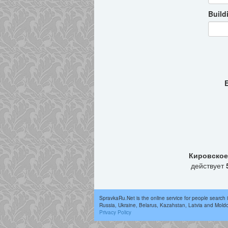
Build
E
Кировское
действует
SpravkaRu.Net is the online service for people search 
Russia, Ukraine, Belarus, Kazahstan, Latvia and Mold
Privacy Policy