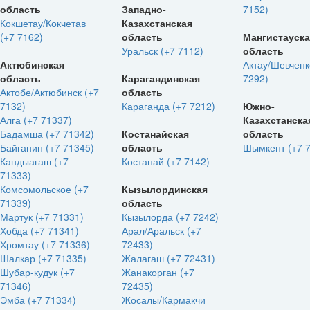
область
Западно-
7152)
Кокшетау/Кокчетав
Казахстанская
(+7 7162)
область
Мангистауск
Уральск (+7 7112)
область
Актюбинская
Актау/Шевченк
область
Карагандинская
7292)
Актобе/Актюбинск (+7
область
7132)
Караганда (+7 7212)
Южно-
Алга (+7 71337)
Казахстанска
Бадамша (+7 71342)
Костанайская
область
Байганин (+7 71345)
область
Шымкент (+7 
Кандыагаш (+7
Костанай (+7 7142)
71333)
Комсомольское (+7
Кызылординская
71339)
область
Мартук (+7 71331)
Кызылорда (+7 7242)
Хобда (+7 71341)
Арал/Аральск (+7
Хромтау (+7 71336)
72433)
Шалкар (+7 71335)
Жалагаш (+7 72431)
Шубар-кудук (+7
Жанакорган (+7
71346)
72435)
Эмба (+7 71334)
Жосалы/Кармакчи