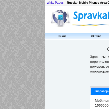
White Pages
Russian Mobile Phones Area 
Russia
Ukraine
Здесь вы 
перечислен
номеров, о
операторам
Операторы
Мобиль
1000000