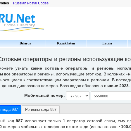
Codes
Russian Postal Codes
Belarus
Kazakhstan
Latvia
Сотовые операторы и регионы использующие ко
можете узнать
какие сотовые операторы и регионы испол
ы все операторы и регионы, использующие этот код. В колонках «
тносящиеся к соответствующим операторам и регионам. В послед
 данных диапазонов номеров. База кодов обновлена в
июне 2023
.
Мобильный номер:
 кода 987
Регионы кода 987
ный код
987
использует только
1
оператор сотовой связи, ему п
0
номеров мобильных телефонов в этом коде (использовано ~
100.