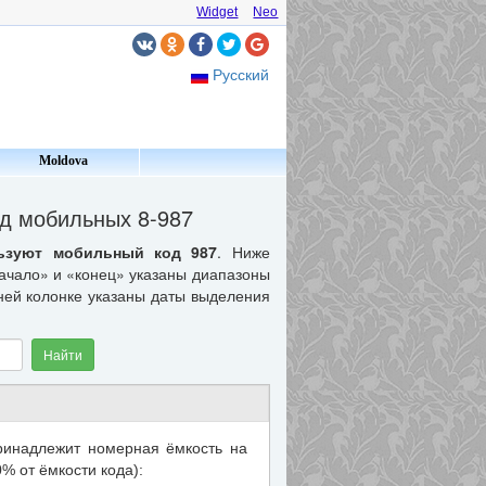
Widget
Neo
Русский
Moldova
д мобильных 8-987
ьзуют мобильный код 987
. Ниже
начало» и «конец» указаны диапазоны
ней колонке указаны даты выделения
Найти
ринадлежит номерная ёмкость на
0
% от ёмкости кода):