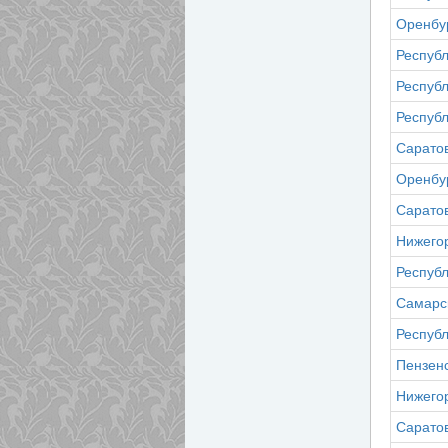
Оренбур
Республ
Респуб
Республ
Саратов
Оренбур
Саратов
Нижего
Республ
Самарс
Респуб
Пензенс
Нижего
Саратов