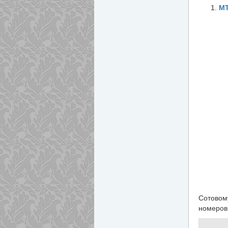
М
Сотовом
номеров