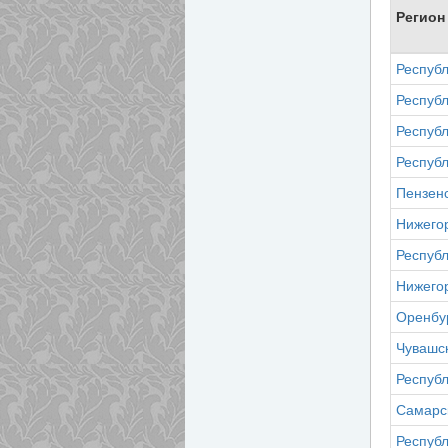
Регион
Республ
Респуб
Респуб
Республ
Пензенс
Нижего
Респуб
Нижего
Оренбур
Чувашс
Респуб
Самарс
Республ