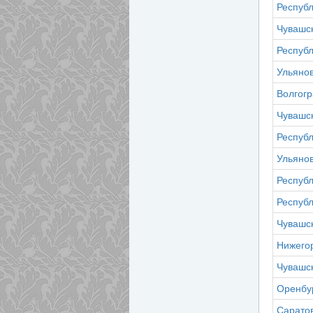
Респуб
Чувашс
Респуб
Ульянов
Волгогр
Чувашс
Респуб
Ульянов
Респуб
Респуб
Чувашс
Нижего
Чувашс
Оренбур
Саратов