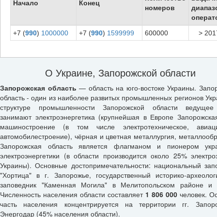
Начало
Конец
номеров
диапаз
операт
+7 (
990
)
1000000
+7 (
990
)
1599999
600000
> 201
О Украине, Запорожской области
Запорожская область
— область на юго-востоке Украины. Запо
область - один из наиболее развитых промышленных регионов Укр
структуре промышленности Запорожской области ведущее
занимают электроэнергетика (крупнейшая в Европе Запорожска
машиностроение (в том числе электротехническое, авиаци
автомобилестроение), чёрная и цветная металлургия, металлообр
Запорожская область является флагманом и пионером укра
электроэнергетики (в области производится около 25% электро
Украины). Основные достопримечательности: национальный зап
"Хортица" в г. Запорожье, государственный историко-археолог
заповедник "Каменная Могила" в Мелитопольском районе и 
Численность населения области составляет
1 806 000
человек. О
часть населения концентрируется на территории гг. Запо
Энергодар (45% населения области).