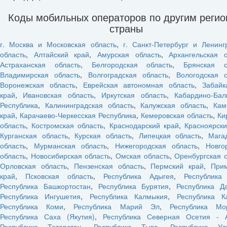
Коды мобильных операторов по другим реги
страны
г. Москва и Московская область
,
г. Санкт-Петербург и Ленинг
область
,
Алтайский край
,
Амурская область
,
Архангельская о
Астраханская область
,
Белгородская область
,
Брянская о
Владимирская область
,
Волгоградская область
,
Вологодская о
Воронежская область
,
Еврейская автономная область
,
Забайк
край
,
Ивановская область
,
Иркутская область
,
Кабардино-Бал
Республика
,
Калининградская область
,
Калужская область
,
Кам
край
,
Карачаево-Черкесская Республика
,
Кемеровская область
,
Ки
область
,
Костромская область
,
Краснодарский край
,
Красноярски
Курганская область
,
Курская область
,
Липецкая область
,
Мага
область
,
Мурманская область
,
Нижегородская область
,
Новго
область
,
Новосибирская область
,
Омская область
,
Оренбургская 
Орловская область
,
Пензенская область
,
Пермский край
,
При
край
,
Псковская область
,
Республика Адыгея
,
Республика
Республика Башкортостан
,
Республика Бурятия
,
Республика Да
Республика Ингушетия
,
Республика Калмыкия
,
Республика К
Республика Коми
,
Республика Марий Эл
,
Республика Мо
Республика Саха (Якутия)
,
Республика Северная Осетия - 
Республика Татарстан
,
Республика Тыва
,
Республика Уд