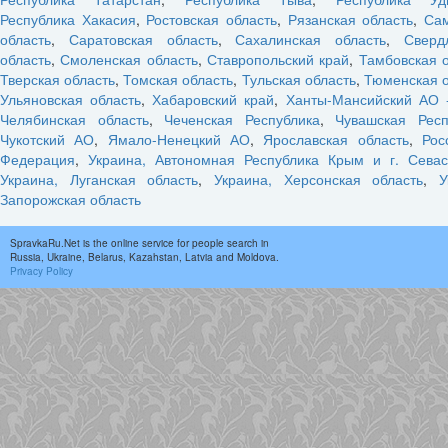
Республика Хакасия
,
Ростовская область
,
Рязанская область
,
Са
область
,
Саратовская область
,
Сахалинская область
,
Сверд
область
,
Смоленская область
,
Ставропольский край
,
Тамбовская 
Тверская область
,
Томская область
,
Тульская область
,
Тюменская о
Ульяновская область
,
Хабаровский край
,
Ханты-Мансийский АО 
Челябинская область
,
Чеченская Республика
,
Чувашская Респ
Чукотский АО
,
Ямало-Ненецкий АО
,
Ярославская область
,
Рос
Федерация
,
Украина, Автономная Республика Крым и г. Севас
Украина, Луганская область
,
Украина, Херсонская область
,
У
Запорожская область
SpravkaRu.Net is the online service for people search in
Russia, Ukraine, Belarus, Kazahstan, Latvia and Moldova.
Privacy Policy