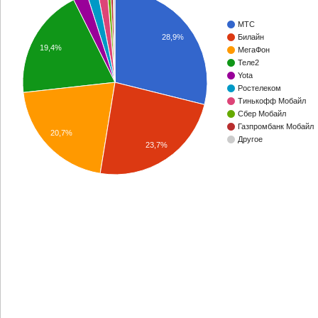
МТС
28,9%
Билайн
19,4%
МегаФон
Теле2
Yota
Ростелеком
Тинькофф Мобайл
Сбер Мобайл
Газпромбанк Мобайл
20,7%
Другое
23,7%