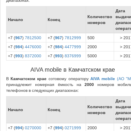
диапазонах:
Дата
Количество
выдач
Начало
Конец
номеров
диапаз
операт
+7 (
967
)
7812500
+7 (
967
)
7812999
500
> 201
+7 (
984
)
4476000
+7 (
984
)
4477999
2000
> 201
+7 (
993
)
8372000
+7 (
993
)
8376999
5000
> 201
AIVA mobile в Камчатском крае
В
Камчатском крае
сотовому оператору
AIVA mobile
(АО "М
принадлежит номерная ёмкость на
2000
номеров мобил
телефонов в следующих диапазонах:
Дата
Количество
выдач
Начало
Конец
номеров
диапаз
операт
+7 (
994
)
0270000
+7 (
994
)
0271999
2000
> 201