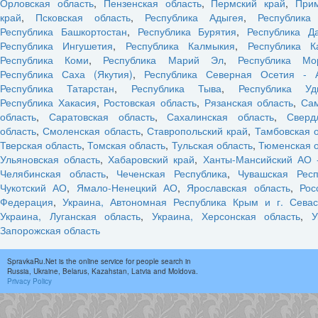
Орловская область
,
Пензенская область
,
Пермский край
,
При
край
,
Псковская область
,
Республика Адыгея
,
Республика
Республика Башкортостан
,
Республика Бурятия
,
Республика Да
Республика Ингушетия
,
Республика Калмыкия
,
Республика К
Республика Коми
,
Республика Марий Эл
,
Республика Мо
Республика Саха (Якутия)
,
Республика Северная Осетия - 
Республика Татарстан
,
Республика Тыва
,
Республика Уд
Республика Хакасия
,
Ростовская область
,
Рязанская область
,
Са
область
,
Саратовская область
,
Сахалинская область
,
Сверд
область
,
Смоленская область
,
Ставропольский край
,
Тамбовская 
Тверская область
,
Томская область
,
Тульская область
,
Тюменская о
Ульяновская область
,
Хабаровский край
,
Ханты-Мансийский АО 
Челябинская область
,
Чеченская Республика
,
Чувашская Респ
Чукотский АО
,
Ямало-Ненецкий АО
,
Ярославская область
,
Рос
Федерация
,
Украина, Автономная Республика Крым и г. Севас
Украина, Луганская область
,
Украина, Херсонская область
,
У
Запорожская область
SpravkaRu.Net is the online service for people search in
Russia, Ukraine, Belarus, Kazahstan, Latvia and Moldova.
Privacy Policy