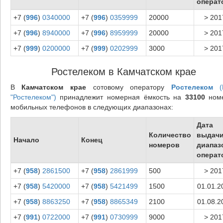
операт
+7 (
996
)
0340000
+7 (
996
)
0359999
20000
> 201
+7 (
996
)
8940000
+7 (
996
)
8959999
20000
> 201
+7 (
999
)
0200000
+7 (
999
)
0202999
3000
> 201
Ростелеком в Камчатском крае
В
Камчатском крае
сотовому оператору
Ростелеком
(
"Ростелеком")
принадлежит номерная ёмкость на
33100
ном
мобильных телефонов в следующих диапазонах:
Дата
Количество
выдач
Начало
Конец
номеров
диапаз
операт
+7 (
958
)
2861500
+7 (
958
)
2861999
500
> 201
+7 (
958
)
5420000
+7 (
958
)
5421499
1500
01.01.2
+7 (
958
)
8863250
+7 (
958
)
8865349
2100
01.08.2
+7 (
991
)
0722000
+7 (
991
)
0730999
9000
> 201