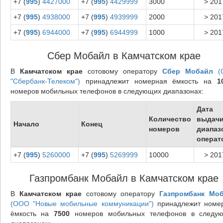
+7 (
995
)
4427000
+7 (
995
)
4429999
3000
> 201
+7 (
995
)
4938000
+7 (
995
)
4939999
2000
> 201
+7 (
995
)
6944000
+7 (
995
)
6944999
1000
> 201
Сбер Мобайл в Камчатском крае
В
Камчатском крае
сотовому оператору
Сбер Мобайл
(
"Сбербанк-Телеком")
принадлежит номерная ёмкость на
1
номеров мобильных телефонов в следующих диапазонах:
Дата
Количество
выдач
Начало
Конец
номеров
диапаз
операт
+7 (
995
)
5260000
+7 (
995
)
5269999
10000
> 201
Газпромбанк Мобайл в Камчатском крае
В
Камчатском крае
сотовому оператору
Газпромбанк Мо
(ООО "Новые мобильные коммуникации")
принадлежит номе
ёмкость на
7500
номеров мобильных телефонов в следу