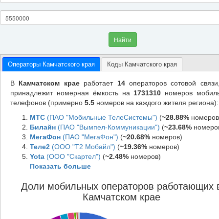
Найти
Операторы Камчатского края
Коды Камчатского края
В
Камчатском крае
работает
14
операторов сотовой связи
принадлежит номерная ёмкость на
1731310
номеров мобил
телефонов (примерно
5.5
номеров на каждого жителя региона):
МТС
(ПАО "Мобильные ТелеСистемы")
(
~28.88%
номеров
Билайн
(ПАО "Вымпел-Коммуникации")
(
~23.68%
номеро
МегаФон
(ПАО "МегаФон")
(
~20.68%
номеров)
Теле2
(ООО "Т2 Мобайл")
(
~19.36%
номеров)
Yota
(ООО "Скартел")
(
~2.48%
номеров)
Показать больше
Доли мобильных операторов работающих 
Камчатском крае