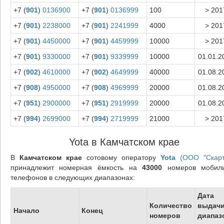
+7 (
901
)
0136900
+7 (
901
)
0136999
100
> 201
+7 (
901
)
2238000
+7 (
901
)
2241999
4000
> 201
+7 (
901
)
4450000
+7 (
901
)
4459999
10000
> 201
+7 (
901
)
9330000
+7 (
901
)
9339999
10000
01.01.2
+7 (
902
)
4610000
+7 (
902
)
4649999
40000
01.08.2
+7 (
908
)
4950000
+7 (
908
)
4969999
20000
01.08.2
+7 (
951
)
2900000
+7 (
951
)
2919999
20000
01.08.2
+7 (
994
)
2699000
+7 (
994
)
2719999
21000
> 201
Yota в Камчатском крае
В
Камчатском крае
сотовому оператору
Yota
(ООО "Скарт
принадлежит номерная ёмкость на
43000
номеров мобил
телефонов в следующих диапазонах:
Дата
Количество
выдач
Начало
Конец
номеров
диапаз