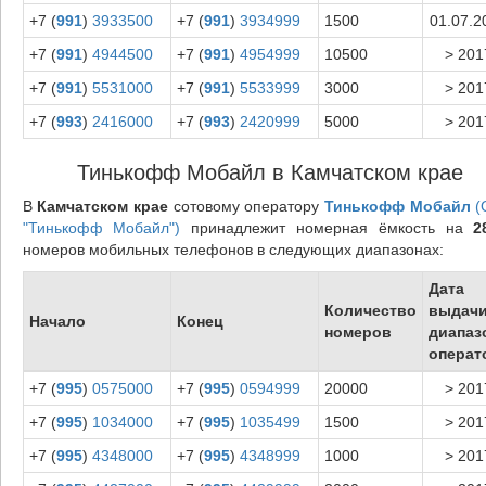
+7 (
991
)
3933500
+7 (
991
)
3934999
1500
01.07.2
+7 (
991
)
4944500
+7 (
991
)
4954999
10500
> 201
+7 (
991
)
5531000
+7 (
991
)
5533999
3000
> 201
+7 (
993
)
2416000
+7 (
993
)
2420999
5000
> 201
Тинькофф Мобайл в Камчатском крае
В
Камчатском крае
сотовому оператору
Тинькофф Мобайл
(
"Тинькофф Мобайл")
принадлежит номерная ёмкость на
2
номеров мобильных телефонов в следующих диапазонах:
Дата
Количество
выдач
Начало
Конец
номеров
диапаз
операт
+7 (
995
)
0575000
+7 (
995
)
0594999
20000
> 201
+7 (
995
)
1034000
+7 (
995
)
1035499
1500
> 201
+7 (
995
)
4348000
+7 (
995
)
4348999
1000
> 201