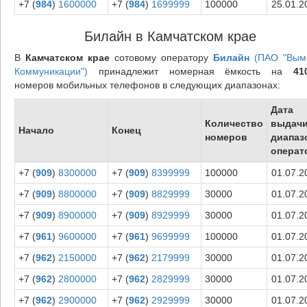
+7 (
984
)
1600000
+7 (
984
)
1699999
100000
25.01.2
Билайн в Камчатском крае
В
Камчатском крае
сотовому оператору
Билайн
(ПАО "Вым
Коммуникации")
принадлежит номерная ёмкость на
41
номеров мобильных телефонов в следующих диапазонах:
Дата
Количество
выдач
Начало
Конец
номеров
диапаз
операт
+7 (
909
)
8300000
+7 (
909
)
8399999
100000
01.07.2
+7 (
909
)
8800000
+7 (
909
)
8829999
30000
01.07.2
+7 (
909
)
8900000
+7 (
909
)
8929999
30000
01.07.2
+7 (
961
)
9600000
+7 (
961
)
9699999
100000
01.07.2
+7 (
962
)
2150000
+7 (
962
)
2179999
30000
01.07.2
+7 (
962
)
2800000
+7 (
962
)
2829999
30000
01.07.2
+7 (
962
)
2900000
+7 (
962
)
2929999
30000
01.07.2