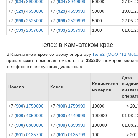
+7 (
924
)
8900000
+7 (
924
)
8949999
50000
27.04.2
+7 (
929
)
4550000
+7 (
929
)
4599999
50000
19.01.2
+7 (
999
)
2525000
+7 (
999
)
2529999
5000
22.05.2
+7 (
999
)
2997000
+7 (
999
)
2997999
1000
01.01.2
Теле2 в Камчатском крае
В
Камчатском крае
сотовому оператору
Теле2
(ООО "Т2 Моба
принадлежит номерная ёмкость на
335200
номеров мобил
телефонов в следующих диапазонах:
Дата
Количество
выдач
Начало
Конец
номеров
диапаз
операт
+7 (
900
)
1750000
+7 (
900
)
1759999
10000
> 201
+7 (
900
)
4350000
+7 (
900
)
4449999
100000
01.08.2
+7 (
900
)
6800000
+7 (
900
)
6899999
100000
01.08.2
+7 (
901
)
0135700
+7 (
901
)
0135799
100
> 201