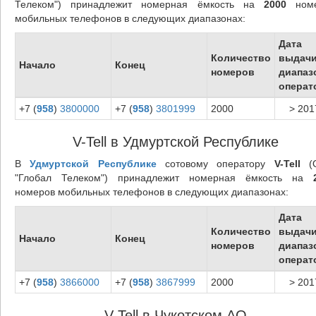
Телеком") принадлежит номерная ёмкость на
2000
номе
мобильных телефонов в следующих диапазонах:
Дата
Количество
выдач
Начало
Конец
номеров
диапаз
операт
+7 (
958
)
3800000
+7 (
958
)
3801999
2000
> 201
V-Tell в Удмуртской Республике
В
Удмуртской Республике
сотовому оператору
V-Tell
(
"Глобал Телеком") принадлежит номерная ёмкость на
номеров мобильных телефонов в следующих диапазонах:
Дата
Количество
выдач
Начало
Конец
номеров
диапаз
операт
+7 (
958
)
3866000
+7 (
958
)
3867999
2000
> 201
V-Tell в Чукотском АО