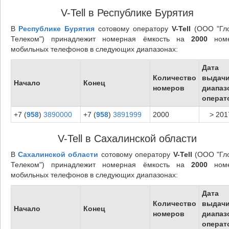
V-Tell в Республике Бурятия
В
Республике Бурятия
сотовому оператору
V-Tell
(ООО "Гл
Телеком") принадлежит номерная ёмкость на
2000
номе
мобильных телефонов в следующих диапазонах:
Дата
Количество
выдач
Начало
Конец
номеров
диапаз
операт
+7 (
958
)
3890000
+7 (
958
)
3891999
2000
> 201
V-Tell в Сахалинской области
В
Сахалинской области
сотовому оператору
V-Tell
(ООО "Гл
Телеком") принадлежит номерная ёмкость на
2000
номе
мобильных телефонов в следующих диапазонах:
Дата
Количество
выдач
Начало
Конец
номеров
диапаз
операт