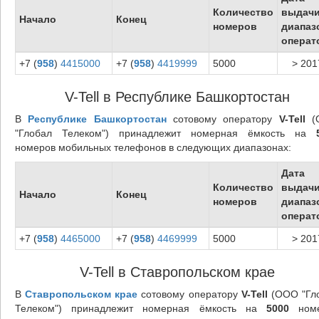
Количество
выдач
Начало
Конец
номеров
диапаз
операт
+7 (
958
)
4415000
+7 (
958
)
4419999
5000
> 201
V-Tell в Республике Башкортостан
В
Республике Башкортостан
сотовому оператору
V-Tell
(
"Глобал Телеком") принадлежит номерная ёмкость на
номеров мобильных телефонов в следующих диапазонах:
Дата
Количество
выдач
Начало
Конец
номеров
диапаз
операт
+7 (
958
)
4465000
+7 (
958
)
4469999
5000
> 201
V-Tell в Ставропольском крае
В
Ставропольском крае
сотовому оператору
V-Tell
(ООО "Гл
Телеком") принадлежит номерная ёмкость на
5000
номе