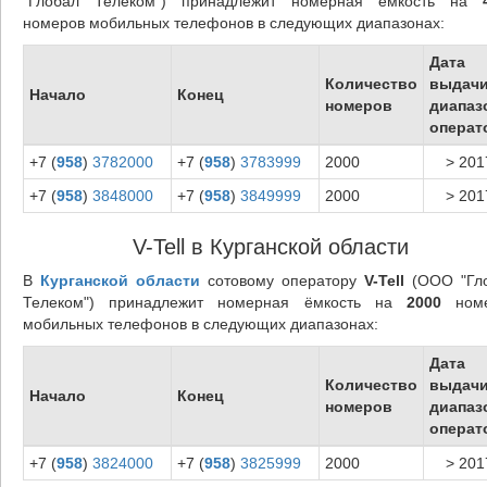
"Глобал Телеком") принадлежит номерная ёмкость на
номеров мобильных телефонов в следующих диапазонах:
Дата
Количество
выдач
Начало
Конец
номеров
диапаз
операт
+7 (
958
)
3782000
+7 (
958
)
3783999
2000
> 201
+7 (
958
)
3848000
+7 (
958
)
3849999
2000
> 201
V-Tell в Курганской области
В
Курганской области
сотовому оператору
V-Tell
(ООО "Гл
Телеком") принадлежит номерная ёмкость на
2000
номе
мобильных телефонов в следующих диапазонах:
Дата
Количество
выдач
Начало
Конец
номеров
диапаз
операт
+7 (
958
)
3824000
+7 (
958
)
3825999
2000
> 201