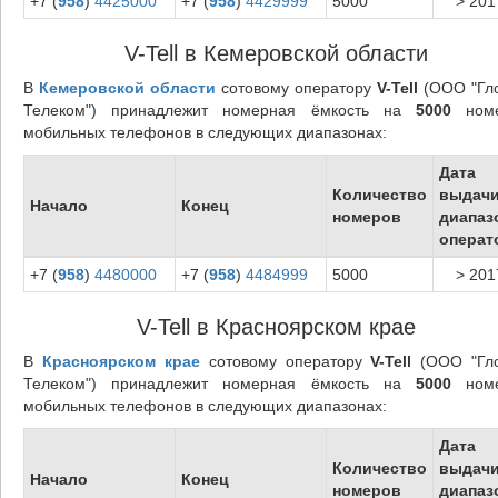
+7 (
958
)
4425000
+7 (
958
)
4429999
5000
> 201
V-Tell в Кемеровской области
В
Кемеровской области
сотовому оператору
V-Tell
(ООО "Гл
Телеком") принадлежит номерная ёмкость на
5000
номе
мобильных телефонов в следующих диапазонах:
Дата
Количество
выдач
Начало
Конец
номеров
диапаз
операт
+7 (
958
)
4480000
+7 (
958
)
4484999
5000
> 201
V-Tell в Красноярском крае
В
Красноярском крае
сотовому оператору
V-Tell
(ООО "Гл
Телеком") принадлежит номерная ёмкость на
5000
номе
мобильных телефонов в следующих диапазонах:
Дата
Количество
выдач
Начало
Конец
номеров
диапаз