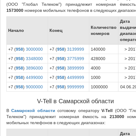
(ООО "Глобал Телеком") принадлежит номерная ёмкост
1573000
номеров мобильных телефонов в следующих диапазон
Дата
Количество
выдач
Начало
Конец
номеров
диапаз
операт
+7 (
958
)
3000000
+7 (
958
)
3139999
140000
> 201
+7 (
958
)
3348000
+7 (
958
)
3775999
428000
> 201
+7 (
958
)
3896000
+7 (
958
)
3899999
4000
> 201
+7 (
958
)
4499000
+7 (
958
)
4499999
1000
> 201
+7 (
958
)
9000000
+7 (
958
)
9999999
1000000
04.06.2
V-Tell в Самарской области
В
Самарской области
сотовому оператору
V-Tell
(ООО "Гл
Телеком") принадлежит номерная ёмкость на
213000
номе
мобильных телефонов в следующих диапазонах:
Дата