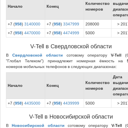
Количество
выдач
Начало
Конец
номеров
диапаз
операт
+7 (
958
)
3140000
+7 (
958
)
3347999
208000
> 201
+7 (
958
)
4470000
+7 (
958
)
4474999
5000
> 201
V-Tell в Свердловской области
В
Свердловской области
сотовому оператору
V-Tell
(
"Глобал Телеком") принадлежит номерная ёмкость на
номеров мобильных телефонов в следующих диапазонах:
Дата
Количество
выдач
Начало
Конец
номеров
диапаз
операт
+7 (
958
)
4435000
+7 (
958
)
4439999
5000
> 201
V-Tell в Новосибирской области
В
Новосибирской области
сотовому оператору
V-Tell
(