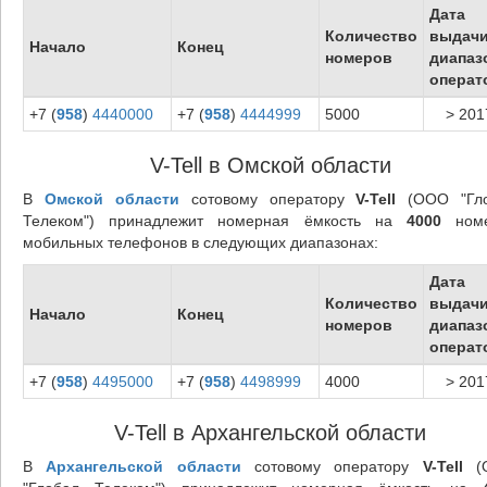
Дата
Количество
выдач
Начало
Конец
номеров
диапаз
операт
+7 (
958
)
4440000
+7 (
958
)
4444999
5000
> 201
V-Tell в Омской области
В
Омской области
сотовому оператору
V-Tell
(ООО "Гл
Телеком") принадлежит номерная ёмкость на
4000
номе
мобильных телефонов в следующих диапазонах:
Дата
Количество
выдач
Начало
Конец
номеров
диапаз
операт
+7 (
958
)
4495000
+7 (
958
)
4498999
4000
> 201
V-Tell в Архангельской области
В
Архангельской области
сотовому оператору
V-Tell
(