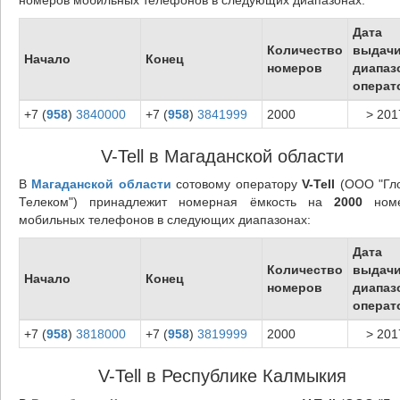
Дата
Количество
выдач
Начало
Конец
номеров
диапаз
операт
+7 (
958
)
3840000
+7 (
958
)
3841999
2000
> 201
V-Tell в Магаданской области
В
Магаданской области
сотовому оператору
V-Tell
(ООО "Гл
Телеком") принадлежит номерная ёмкость на
2000
номе
мобильных телефонов в следующих диапазонах:
Дата
Количество
выдач
Начало
Конец
номеров
диапаз
операт
+7 (
958
)
3818000
+7 (
958
)
3819999
2000
> 201
V-Tell в Республике Калмыкия