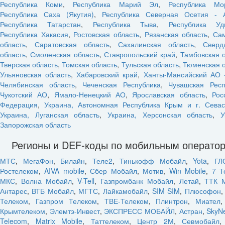
Республика Коми
,
Республика Марий Эл
,
Республика Мо
Республика Саха (Якутия)
,
Республика Северная Осетия - 
Республика Татарстан
,
Республика Тыва
,
Республика Уд
Республика Хакасия
,
Ростовская область
,
Рязанская область
,
Са
область
,
Саратовская область
,
Сахалинская область
,
Сверд
область
,
Смоленская область
,
Ставропольский край
,
Тамбовская 
Тверская область
,
Томская область
,
Тульская область
,
Тюменская о
Ульяновская область
,
Хабаровский край
,
Ханты-Мансийский АО 
Челябинская область
,
Чеченская Республика
,
Чувашская Респ
Чукотский АО
,
Ямало-Ненецкий АО
,
Ярославская область
,
Рос
Федерация
,
Украина, Автономная Республика Крым и г. Севас
Украина, Луганская область
,
Украина, Херсонская область
,
У
Запорожская область
Регионы и DEF-коды по мобильным операто
МТС
,
МегаФон
,
Билайн
,
Теле2
,
Тинькофф Мобайл
,
Yota
,
ГЛ
Ростелеком
,
AIVA mobile
,
Сбер Мобайл
,
Мотив
,
Win Mobile
,
7 Т
МКС
,
Волна Мобайл
,
V-Tell
,
Газпромбанк Мобайл
,
Летай
,
ТТК 
Антарес
,
ВТБ Мобайл
,
МГТС
,
Лайкамобайл
,
SIM SIM
,
Плюсофон
Телеком
,
Газпром Телеком
,
ТВЕ-Телеком
,
Плинтрон
,
Миател
Крымтелеком
,
Элемтэ-Инвест
,
ЭКСПРЕСС МОБАЙЛ
,
Астран
,
SkyN
Telecom
,
Matrix Mobile
,
Таттелеком
,
Центр 2М
,
Севмобайл