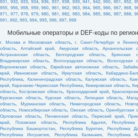
931
,
932
,
933
,
934
,
936
,
937
,
938
,
939
,
941
,
942
,
950
,
951
,
952
,
9
955
,
956
,
958
,
959
,
960
,
961
,
962
,
963
,
964
,
965
,
966
,
967
,
968
,
9
971
,
977
,
978
,
979
,
980
,
981
,
982
,
983
,
984
,
985
,
986
,
987
,
988
,
9
991
,
992
,
993
,
994
,
995
,
996
,
997
,
999
Мобильные операторы и DEF-коды по регио
г. Москва и Московская область
,
г. Санкт-Петербург и Ленинг
область
,
Алтайский край
,
Амурская область
,
Архангельская о
Астраханская область
,
Белгородская область
,
Брянская о
Владимирская область
,
Волгоградская область
,
Вологодская о
Воронежская область
,
Еврейская автономная область
,
Забайк
край
,
Ивановская область
,
Иркутская область
,
Кабардино-Бал
Республика
,
Калининградская область
,
Калужская область
,
Кам
край
,
Карачаево-Черкесская Республика
,
Кемеровская область
,
Ки
область
,
Костромская область
,
Краснодарский край
,
Красноярски
Курганская область
,
Курская область
,
Липецкая область
,
Мага
область
,
Мурманская область
,
Нижегородская область
,
Новго
область
,
Новосибирская область
,
Омская область
,
Оренбургская 
Орловская область
,
Пензенская область
,
Пермский край
,
При
край
,
Псковская область
,
Республика Адыгея
,
Республика
Республика Башкортостан
,
Республика Бурятия
,
Республика Да
Республика Ингушетия
,
Республика Калмыкия
,
Республика К