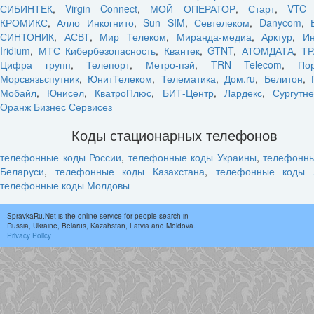
СИБИНТЕК
,
Virgin Connect
,
МОЙ ОПЕРАТОР
,
Старт
,
VTC 
КРОМИКС
,
Алло Инкогнито
,
Sun SIM
,
Севтелеком
,
Danycom
,
СИНТОНИК
,
АСВТ
,
Мир Телеком
,
Миранда-медиа
,
Арктур
,
Ин
Iridium
,
МТС Кибербезопасность
,
Квантек
,
GTNT
,
АТОМДАТА
,
ТР
Цифра групп
,
Телепорт
,
Метро-пэй
,
TRN Telecom
,
По
Морсвязьспутник
,
ЮнитТелеком
,
Телематика
,
Дом.ru
,
Белитон
,
Мобайл
,
Юнисел
,
КватроПлюс
,
БИТ-Центр
,
Лардекс
,
Сургутн
Оранж Бизнес Сервисез
Коды стационарных телефонов
телефонные коды России
,
телефонные коды Украины
,
телефонн
Беларуси
,
телефонные коды Казахстана
,
телефонные коды 
телефонные коды Молдовы
SpravkaRu.Net is the online service for people search in
Russia, Ukraine, Belarus, Kazahstan, Latvia and Moldova.
Privacy Policy