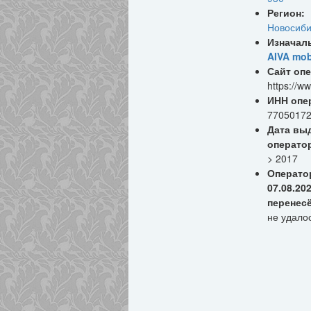
Регион:
Новосиби
Изначал
AIVA mob
Сайт опе
https://ww
ИНН опе
7705017
Дата вы
операто
> 2017
Операто
07.08.20
перенес
не удало