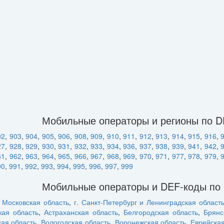
Мобильные операторы и регионы по 
02
,
903
,
904
,
905
,
906
,
908
,
909
,
910
,
911
,
912
,
913
,
914
,
915
,
916
,
27
,
928
,
929
,
930
,
931
,
932
,
933
,
934
,
936
,
937
,
938
,
939
,
941
,
942
,
61
,
962
,
963
,
964
,
965
,
966
,
967
,
968
,
969
,
970
,
971
,
977
,
978
,
979
,
90
,
991
,
992
,
993
,
994
,
995
,
996
,
997
,
999
Мобильные операторы и DEF-коды по
и Московская область
,
г. Санкт-Петербург и Ленинградская област
кая область
,
Астраханская область
,
Белгородская область
,
Брянс
кая область
,
Вологодская область
,
Воронежская область
,
Еврейска