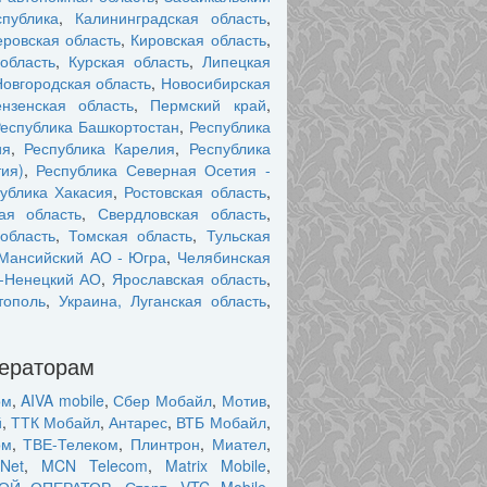
публика
,
Калининградская область
,
ровская область
,
Кировская область
,
область
,
Курская область
,
Липецкая
Новгородская область
,
Новосибирская
нзенская область
,
Пермский край
,
еспублика Башкортостан
,
Республика
ия
,
Республика Карелия
,
Республика
ия)
,
Республика Северная Осетия -
ублика Хакасия
,
Ростовская область
,
ая область
,
Свердловская область
,
область
,
Томская область
,
Тульская
Мансийский АО - Югра
,
Челябинская
-Ненецкий АО
,
Ярославская область
,
тополь
,
Украина, Луганская область
,
ператорам
ом
,
AIVA mobile
,
Сбер Мобайл
,
Мотив
,
й
,
ТТК Мобайл
,
Антарес
,
ВТБ Мобайл
,
ом
,
ТВЕ-Телеком
,
Плинтрон
,
Миател
,
Net
,
MCN Telecom
,
Matrix Mobile
,