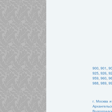
900
,
901
,
9
925
,
926
,
9
959
,
960
,
9
988
,
989
,
9
г. Москва 
Архангельс
Волгоградс