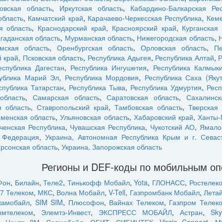
овская область
,
Иркутская область
,
Кабардино-Балкарская Рес
область
,
Камчатский край
,
Карачаево-Черкесская Республика
,
Кеме
я область
,
Краснодарский край
,
Красноярский край
,
Курганская 
гаданская область
,
Мурманская область
,
Нижегородская область
,
мская область
,
Оренбургская область
,
Орловская область
,
Пе
 край
,
Псковская область
,
Республика Адыгея
,
Республика Алтай
,
Р
еспублика Дагестан
,
Республика Ингушетия
,
Республика Калмык
ублика Марий Эл
,
Республика Мордовия
,
Республика Саха (Якут
спублика Татарстан
,
Республика Тыва
,
Республика Удмуртия
,
Респ
область
,
Самарская область
,
Саратовская область
,
Сахалинск
 область
,
Ставропольский край
,
Тамбовская область
,
Тверская 
менская область
,
Ульяновская область
,
Хабаровский край
,
Ханты-
ченская Республика
,
Чувашская Республика
,
Чукотский АО
,
Ямало
я Федерация
,
Украина, Автономная Республика Крым и г. Севас
ерсонская область
,
Украина, Запорожская область
Регионы и DEF-коды по мобильным о
Фон
,
Билайн
,
Теле2
,
Тинькофф Мобайл
,
Yota
,
ГЛОНАСС
,
Ростелек
7 Телеком
,
МКС
,
Волна Мобайл
,
V-Tell
,
Газпромбанк Мобайл
,
Лета
камобайл
,
SIM SIM
,
Плюсофон
,
Вайнах Телеком
,
Газпром Телек
ымтелеком
,
Элемтэ-Инвест
,
ЭКСПРЕСС МОБАЙЛ
,
Астран
,
Sky