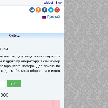
Widget
Neo
Русский
Moldova
ссии
ператора
, дату выделения оператору
а к другому оператору
. Если номер
ератора этого номера. Для поиска по
а кодов мобильных обновлена в
июне
Найти
0000