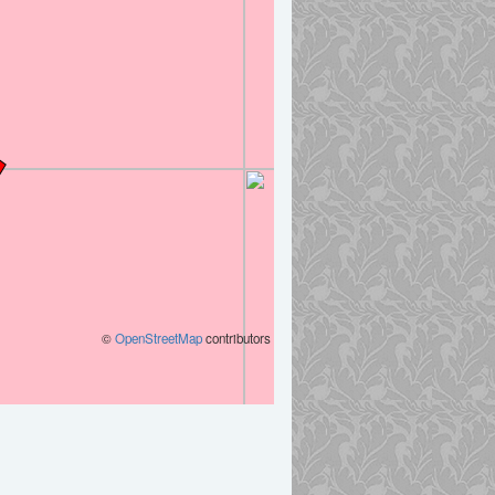
©
OpenStreetMap
contributors