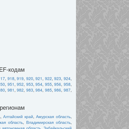
DEF-кодам
917
,
918
,
919
,
920
,
921
,
922
,
923
,
924
,
950
,
951
,
952
,
953
,
954
,
955
,
956
,
958
,
980
,
981
,
982
,
983
,
984
,
985
,
986
,
987
,
 регионам
ь
,
Алтайский край
,
Амурская область
,
кая область
,
Владимирская область
,
я автономная область
,
Забайкальский