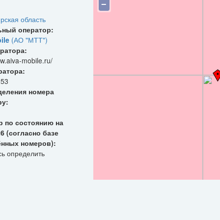
−
рская область
ьный оператор:
ile
(АО "МТТ")
ратора:
w.aiva-mobile.ru/
ратора:
253
деления номера
ру:
р по состоянию на
26 (согласно базе
ённых номеров):
сь определить