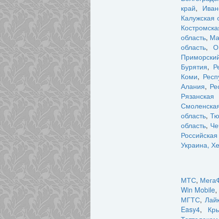
край
,
Иван
Калужская 
Костромска
область
,
Ма
область
,
О
Приморский
Бурятия
,
Р
Коми
,
Респ
Алания
,
Ре
Рязанская 
Смоленская
область
,
Тю
область
,
Че
Российска
Украина, Х
МТС
,
Мега
Win Mobile
,
МГТС
,
Лай
Easy4
,
Кр