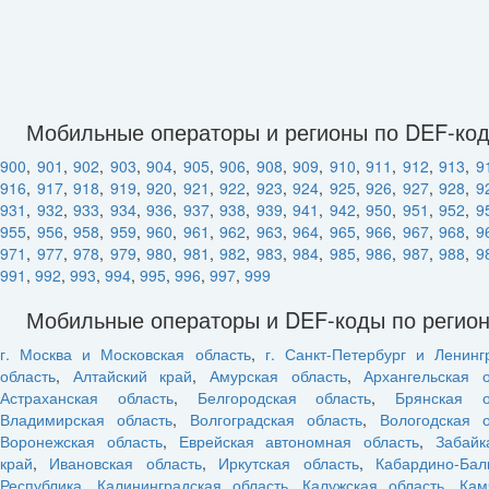
Мобильные операторы и регионы по DEF-ко
900
,
901
,
902
,
903
,
904
,
905
,
906
,
908
,
909
,
910
,
911
,
912
,
913
,
9
916
,
917
,
918
,
919
,
920
,
921
,
922
,
923
,
924
,
925
,
926
,
927
,
928
,
9
931
,
932
,
933
,
934
,
936
,
937
,
938
,
939
,
941
,
942
,
950
,
951
,
952
,
9
955
,
956
,
958
,
959
,
960
,
961
,
962
,
963
,
964
,
965
,
966
,
967
,
968
,
9
971
,
977
,
978
,
979
,
980
,
981
,
982
,
983
,
984
,
985
,
986
,
987
,
988
,
9
991
,
992
,
993
,
994
,
995
,
996
,
997
,
999
Мобильные операторы и DEF-коды по регио
г. Москва и Московская область
,
г. Санкт-Петербург и Ленинг
область
,
Алтайский край
,
Амурская область
,
Архангельская о
Астраханская область
,
Белгородская область
,
Брянская о
Владимирская область
,
Волгоградская область
,
Вологодская о
Воронежская область
,
Еврейская автономная область
,
Забайк
край
,
Ивановская область
,
Иркутская область
,
Кабардино-Бал
Республика
,
Калининградская область
,
Калужская область
,
Кам