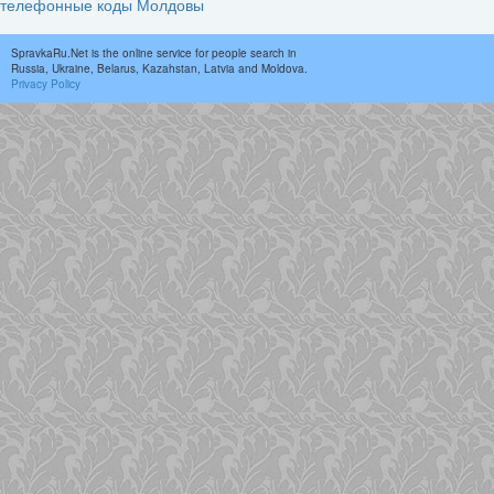
телефонные коды Молдовы
SpravkaRu.Net is the online service for people search in
Russia, Ukraine, Belarus, Kazahstan, Latvia and Moldova.
Privacy Policy