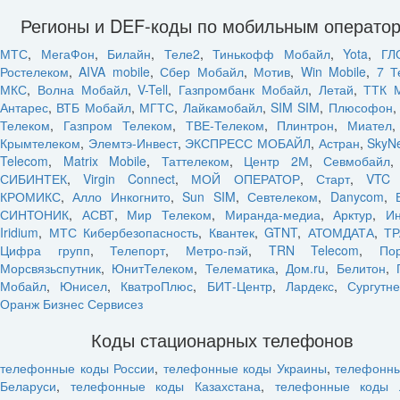
Регионы и DEF-коды по мобильным операто
МТС
,
МегаФон
,
Билайн
,
Теле2
,
Тинькофф Мобайл
,
Yota
,
ГЛ
Ростелеком
,
AIVA mobile
,
Сбер Мобайл
,
Мотив
,
Win Mobile
,
7 Т
МКС
,
Волна Мобайл
,
V-Tell
,
Газпромбанк Мобайл
,
Летай
,
ТТК 
Антарес
,
ВТБ Мобайл
,
МГТС
,
Лайкамобайл
,
SIM SIM
,
Плюсофон
Телеком
,
Газпром Телеком
,
ТВЕ-Телеком
,
Плинтрон
,
Миател
Крымтелеком
,
Элемтэ-Инвест
,
ЭКСПРЕСС МОБАЙЛ
,
Астран
,
SkyN
Telecom
,
Matrix Mobile
,
Таттелеком
,
Центр 2М
,
Севмобайл
СИБИНТЕК
,
Virgin Connect
,
МОЙ ОПЕРАТОР
,
Старт
,
VTC 
КРОМИКС
,
Алло Инкогнито
,
Sun SIM
,
Севтелеком
,
Danycom
,
СИНТОНИК
,
АСВТ
,
Мир Телеком
,
Миранда-медиа
,
Арктур
,
Ин
Iridium
,
МТС Кибербезопасность
,
Квантек
,
GTNT
,
АТОМДАТА
,
ТР
Цифра групп
,
Телепорт
,
Метро-пэй
,
TRN Telecom
,
По
Морсвязьспутник
,
ЮнитТелеком
,
Телематика
,
Дом.ru
,
Белитон
,
Мобайл
,
Юнисел
,
КватроПлюс
,
БИТ-Центр
,
Лардекс
,
Сургутн
Оранж Бизнес Сервисез
Коды стационарных телефонов
телефонные коды России
,
телефонные коды Украины
,
телефонн
Беларуси
,
телефонные коды Казахстана
,
телефонные коды 