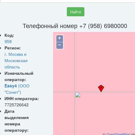
Найти
Телефонный номер +7 (958) 6980000
Код:
+
958
−
Регион:
г. Москва и
Московская
область
Изначальный
оператор:
Easy4
(ООО
"Сонет")
ИНН оператора:
7725726642
Дата
выделения
номера
оператору:
©
OpenStreetMap
con