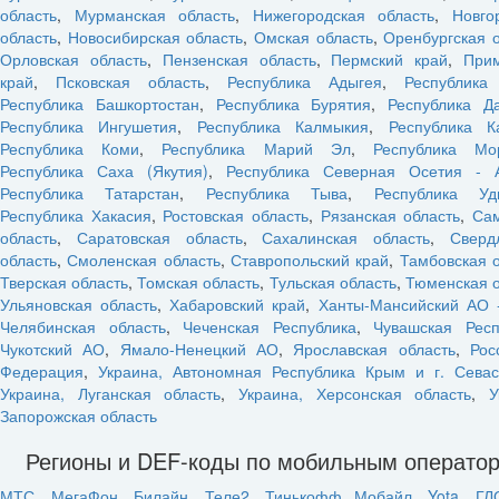
область
,
Мурманская область
,
Нижегородская область
,
Новго
область
,
Новосибирская область
,
Омская область
,
Оренбургская 
Орловская область
,
Пензенская область
,
Пермский край
,
При
край
,
Псковская область
,
Республика Адыгея
,
Республика
Республика Башкортостан
,
Республика Бурятия
,
Республика Да
Республика Ингушетия
,
Республика Калмыкия
,
Республика К
Республика Коми
,
Республика Марий Эл
,
Республика Мо
Республика Саха (Якутия)
,
Республика Северная Осетия - 
Республика Татарстан
,
Республика Тыва
,
Республика Уд
Республика Хакасия
,
Ростовская область
,
Рязанская область
,
Са
область
,
Саратовская область
,
Сахалинская область
,
Сверд
область
,
Смоленская область
,
Ставропольский край
,
Тамбовская 
Тверская область
,
Томская область
,
Тульская область
,
Тюменская о
Ульяновская область
,
Хабаровский край
,
Ханты-Мансийский АО 
Челябинская область
,
Чеченская Республика
,
Чувашская Респ
Чукотский АО
,
Ямало-Ненецкий АО
,
Ярославская область
,
Рос
Федерация
,
Украина, Автономная Республика Крым и г. Севас
Украина, Луганская область
,
Украина, Херсонская область
,
У
Запорожская область
Регионы и DEF-коды по мобильным операто
МТС
,
МегаФон
,
Билайн
,
Теле2
,
Тинькофф Мобайл
,
Yota
,
ГЛ