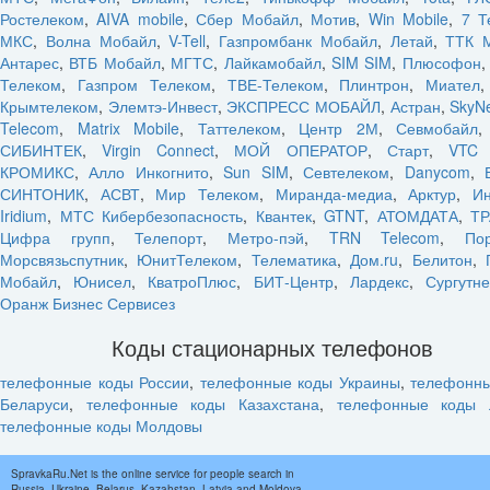
Ростелеком
,
AIVA mobile
,
Сбер Мобайл
,
Мотив
,
Win Mobile
,
7 Т
МКС
,
Волна Мобайл
,
V-Tell
,
Газпромбанк Мобайл
,
Летай
,
ТТК 
Антарес
,
ВТБ Мобайл
,
МГТС
,
Лайкамобайл
,
SIM SIM
,
Плюсофон
Телеком
,
Газпром Телеком
,
ТВЕ-Телеком
,
Плинтрон
,
Миател
Крымтелеком
,
Элемтэ-Инвест
,
ЭКСПРЕСС МОБАЙЛ
,
Астран
,
SkyN
Telecom
,
Matrix Mobile
,
Таттелеком
,
Центр 2М
,
Севмобайл
СИБИНТЕК
,
Virgin Connect
,
МОЙ ОПЕРАТОР
,
Старт
,
VTC 
КРОМИКС
,
Алло Инкогнито
,
Sun SIM
,
Севтелеком
,
Danycom
,
СИНТОНИК
,
АСВТ
,
Мир Телеком
,
Миранда-медиа
,
Арктур
,
Ин
Iridium
,
МТС Кибербезопасность
,
Квантек
,
GTNT
,
АТОМДАТА
,
ТР
Цифра групп
,
Телепорт
,
Метро-пэй
,
TRN Telecom
,
По
Морсвязьспутник
,
ЮнитТелеком
,
Телематика
,
Дом.ru
,
Белитон
,
Мобайл
,
Юнисел
,
КватроПлюс
,
БИТ-Центр
,
Лардекс
,
Сургутн
Оранж Бизнес Сервисез
Коды стационарных телефонов
телефонные коды России
,
телефонные коды Украины
,
телефонн
Беларуси
,
телефонные коды Казахстана
,
телефонные коды 
телефонные коды Молдовы
SpravkaRu.Net is the online service for people search in
Russia, Ukraine, Belarus, Kazahstan, Latvia and Moldova.