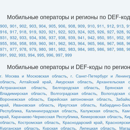
Мобильные операторы и регионы по DEF-ко
900
,
901
,
902
,
903
,
904
,
905
,
906
,
908
,
909
,
910
,
911
,
912
,
913
,
9
916
,
917
,
918
,
919
,
920
,
921
,
922
,
923
,
924
,
925
,
926
,
927
,
928
,
9
931
,
932
,
933
,
934
,
936
,
937
,
938
,
939
,
941
,
942
,
950
,
951
,
952
,
9
955
,
956
,
958
,
959
,
960
,
961
,
962
,
963
,
964
,
965
,
966
,
967
,
968
,
9
971
,
977
,
978
,
979
,
980
,
981
,
982
,
983
,
984
,
985
,
986
,
987
,
988
,
9
991
,
992
,
993
,
994
,
995
,
996
,
997
,
999
Мобильные операторы и DEF-коды по регио
г. Москва и Московская область
,
г. Санкт-Петербург и Ленинг
область
,
Алтайский край
,
Амурская область
,
Архангельская о
Астраханская область
,
Белгородская область
,
Брянская о
Владимирская область
,
Волгоградская область
,
Вологодская о
Воронежская область
,
Еврейская автономная область
,
Забайк
край
,
Ивановская область
,
Иркутская область
,
Кабардино-Бал
Республика
,
Калининградская область
,
Калужская область
,
Кам
край
,
Карачаево-Черкесская Республика
,
Кемеровская область
,
Ки
область
,
Костромская область
,
Краснодарский край
,
Красноярски
Курганская область
,
Курская область
,
Липецкая область
,
Мага