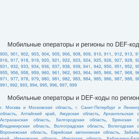
Мобильные операторы и регионы по DEF-ко
900
,
901
,
902
,
903
,
904
,
905
,
906
,
908
,
909
,
910
,
911
,
912
,
913
,
9
916
,
917
,
918
,
919
,
920
,
921
,
922
,
923
,
924
,
925
,
926
,
927
,
928
,
9
931
,
932
,
933
,
934
,
936
,
937
,
938
,
939
,
941
,
942
,
950
,
951
,
952
,
9
955
,
956
,
958
,
959
,
960
,
961
,
962
,
963
,
964
,
965
,
966
,
967
,
968
,
9
971
,
977
,
978
,
979
,
980
,
981
,
982
,
983
,
984
,
985
,
986
,
987
,
988
,
9
991
,
992
,
993
,
994
,
995
,
996
,
997
,
999
Мобильные операторы и DEF-коды по регио
г. Москва и Московская область
,
г. Санкт-Петербург и Ленинг
область
,
Алтайский край
,
Амурская область
,
Архангельская о
Астраханская область
,
Белгородская область
,
Брянская о
Владимирская область
,
Волгоградская область
,
Вологодская о
Воронежская область
,
Еврейская автономная область
,
Забайк
край
,
Ивановская область
,
Иркутская область
,
Кабардино-Бал