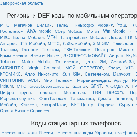
Запорожская область
Регионы и DEF-коды по мобильным операто
МТС
,
МегаФон
,
Билайн
,
Теле2
,
Тинькофф Мобайл
,
Yota
,
ГЛ
Ростелеком
,
AIVA mobile
,
Сбер Мобайл
,
Мотив
,
Win Mobile
,
7 Т
МКС
,
Волна Мобайл
,
V-Tell
,
Газпромбанк Мобайл
,
Летай
,
ТТК 
Антарес
,
ВТБ Мобайл
,
МГТС
,
Лайкамобайл
,
SIM SIM
,
Плюсофон
Телеком
,
Газпром Телеком
,
ТВЕ-Телеком
,
Плинтрон
,
Миател
Крымтелеком
,
Элемтэ-Инвест
,
ЭКСПРЕСС МОБАЙЛ
,
Астран
,
SkyN
Telecom
,
Matrix Mobile
,
Таттелеком
,
Центр 2М
,
Севмобайл
СИБИНТЕК
,
Virgin Connect
,
МОЙ ОПЕРАТОР
,
Старт
,
VTC 
КРОМИКС
,
Алло Инкогнито
,
Sun SIM
,
Севтелеком
,
Danycom
,
СИНТОНИК
,
АСВТ
,
Мир Телеком
,
Миранда-медиа
,
Арктур
,
Ин
Iridium
,
МТС Кибербезопасность
,
Квантек
,
GTNT
,
АТОМДАТА
,
ТР
Цифра групп
,
Телепорт
,
Метро-пэй
,
TRN Telecom
,
По
Морсвязьспутник
,
ЮнитТелеком
,
Телематика
,
Дом.ru
,
Белитон
,
Мобайл
,
Юнисел
,
КватроПлюс
,
БИТ-Центр
,
Лардекс
,
Сургутн
Оранж Бизнес Сервисез
Коды стационарных телефонов
телефонные коды России
,
телефонные коды Украины
,
телефонн