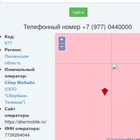
Найти
Телефонный номер +7 (977) 0440000
Код:
+
977
−
Регион:
Пензенская
область
Изначальный
оператор:
Сбер Мобайл
(ООО
"Сбербанк-
Телеком")
Сайт
оператора:
https://sbermobile.ru/
ИНН оператора:
7736264044
©
OpenStreetMap
con