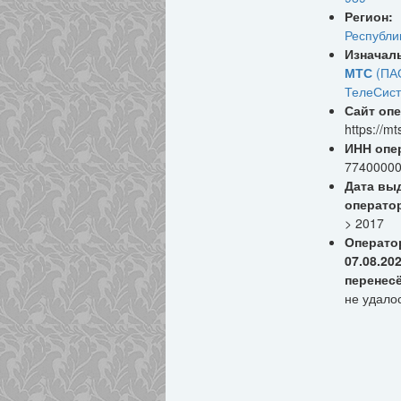
Регион:
Республи
Изначал
МТС
(ПА
ТелеСист
Сайт опе
https://mt
ИНН опе
7740000
Дата вы
операто
> 2017
Операто
07.08.20
перенес
не удало