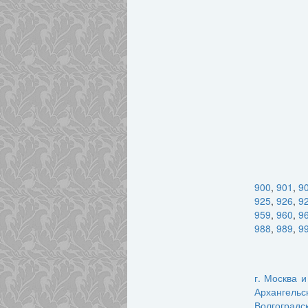
900
,
901
,
9
925
,
926
,
9
959
,
960
,
9
988
,
989
,
9
г. Москва 
Архангельс
Волгоградс