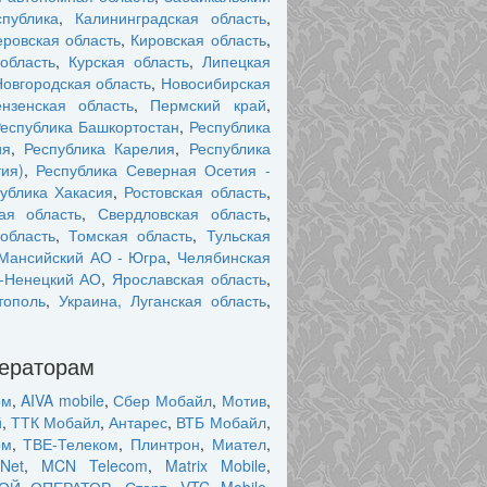
публика
,
Калининградская область
,
ровская область
,
Кировская область
,
область
,
Курская область
,
Липецкая
Новгородская область
,
Новосибирская
нзенская область
,
Пермский край
,
еспублика Башкортостан
,
Республика
ия
,
Республика Карелия
,
Республика
ия)
,
Республика Северная Осетия -
ублика Хакасия
,
Ростовская область
,
ая область
,
Свердловская область
,
область
,
Томская область
,
Тульская
Мансийский АО - Югра
,
Челябинская
-Ненецкий АО
,
Ярославская область
,
тополь
,
Украина, Луганская область
,
ператорам
ом
,
AIVA mobile
,
Сбер Мобайл
,
Мотив
,
й
,
ТТК Мобайл
,
Антарес
,
ВТБ Мобайл
,
ом
,
ТВЕ-Телеком
,
Плинтрон
,
Миател
,
Net
,
MCN Telecom
,
Matrix Mobile
,