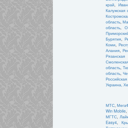
край
,
Иван
Калужская 
Костромска
область
,
Ма
область
,
О
Приморский
Бурятия
,
Р
Коми
,
Респ
Алания
,
Ре
Рязанская 
Смоленская
область
,
Тю
область
,
Че
Российска
Украина, Х
МТС
,
Мега
Win Mobile
,
МГТС
,
Лай
Easy4
,
Кр