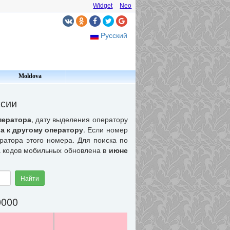
Widget
Neo
Русский
Moldova
ссии
ператора
, дату выделения оператору
а к другому оператору
. Если номер
ератора этого номера. Для поиска по
а кодов мобильных обновлена в
июне
Найти
0000