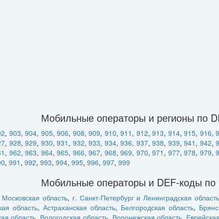
Мобильные операторы и регионы по 
02
,
903
,
904
,
905
,
906
,
908
,
909
,
910
,
911
,
912
,
913
,
914
,
915
,
916
,
27
,
928
,
929
,
930
,
931
,
932
,
933
,
934
,
936
,
937
,
938
,
939
,
941
,
942
,
61
,
962
,
963
,
964
,
965
,
966
,
967
,
968
,
969
,
970
,
971
,
977
,
978
,
979
,
90
,
991
,
992
,
993
,
994
,
995
,
996
,
997
,
999
Мобильные операторы и DEF-коды по
и Московская область
,
г. Санкт-Петербург и Ленинградская област
кая область
,
Астраханская область
,
Белгородская область
,
Брянс
кая область
,
Вологодская область
,
Воронежская область
,
Еврейска