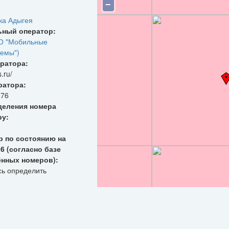
−
ка Адыгея
ьный оператор:
О "Мобильные
емы")
ратора:
s.ru/
ратора:
076
деления номера
ру:
р по состоянию на
26 (согласно базе
ённых номеров):
сь определить