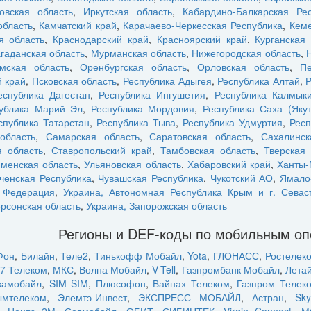
овская область
,
Иркутская область
,
Кабардино-Балкарская Рес
область
,
Камчатский край
,
Карачаево-Черкесская Республика
,
Кеме
я область
,
Краснодарский край
,
Красноярский край
,
Курганская 
гаданская область
,
Мурманская область
,
Нижегородская область
,
мская область
,
Оренбургская область
,
Орловская область
,
Пе
 край
,
Псковская область
,
Республика Адыгея
,
Республика Алтай
,
Р
еспублика Дагестан
,
Республика Ингушетия
,
Республика Калмык
ублика Марий Эл
,
Республика Мордовия
,
Республика Саха (Якут
спублика Татарстан
,
Республика Тыва
,
Республика Удмуртия
,
Респ
область
,
Самарская область
,
Саратовская область
,
Сахалинск
 область
,
Ставропольский край
,
Тамбовская область
,
Тверская 
менская область
,
Ульяновская область
,
Хабаровский край
,
Ханты-
ченская Республика
,
Чувашская Республика
,
Чукотский АО
,
Ямало
я Федерация
,
Украина, Автономная Республика Крым и г. Севас
ерсонская область
,
Украина, Запорожская область
Регионы и DEF-коды по мобильным о
Фон
,
Билайн
,
Теле2
,
Тинькофф Мобайл
,
Yota
,
ГЛОНАСС
,
Ростелек
7 Телеком
,
МКС
,
Волна Мобайл
,
V-Tell
,
Газпромбанк Мобайл
,
Лета
камобайл
,
SIM SIM
,
Плюсофон
,
Вайнах Телеком
,
Газпром Телек
ымтелеком
,
Элемтэ-Инвест
,
ЭКСПРЕСС МОБАЙЛ
,
Астран
,
Sky