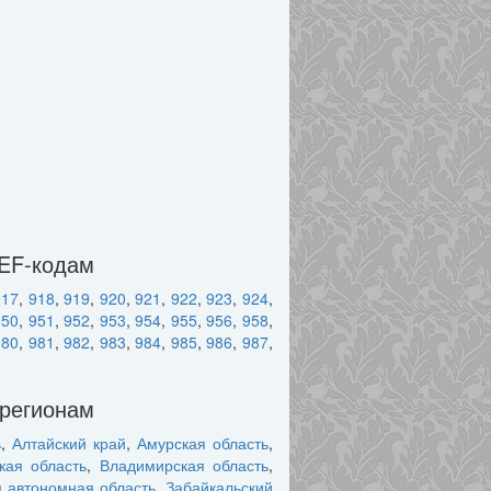
DEF-кодам
917
,
918
,
919
,
920
,
921
,
922
,
923
,
924
,
950
,
951
,
952
,
953
,
954
,
955
,
956
,
958
,
980
,
981
,
982
,
983
,
984
,
985
,
986
,
987
,
 регионам
ь
,
Алтайский край
,
Амурская область
,
кая область
,
Владимирская область
,
я автономная область
,
Забайкальский