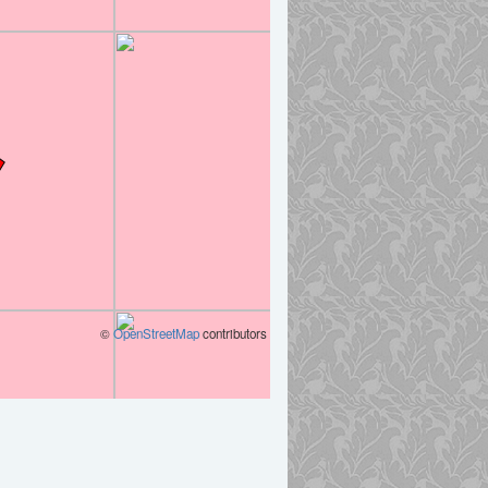
©
OpenStreetMap
contributors