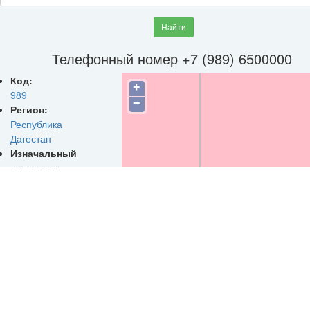
Найти
Телефонный номер +7 (989) 6500000
Код:
+
989
−
Регион:
Республика
Дагестан
Изначальный
оператор:
МТС
(ПАО
"Мобильные
ТелеСистемы")
Сайт
оператора:
https://mts.ru/
ИНН оператора:
7740000076
Дата
©
OpenStreetMap
con