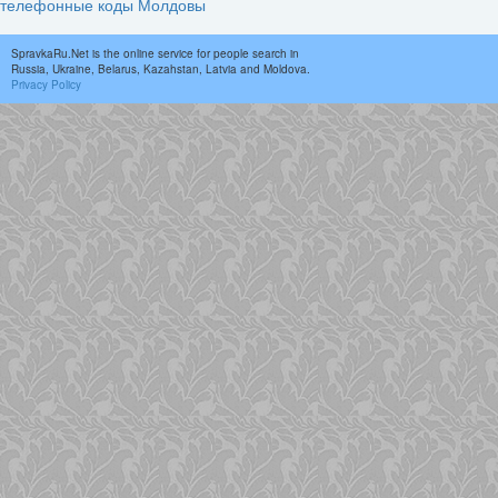
телефонные коды Молдовы
SpravkaRu.Net is the online service for people search in
Russia, Ukraine, Belarus, Kazahstan, Latvia and Moldova.
Privacy Policy