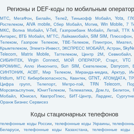
Регионы и DEF-коды по мобильным операто
МТС
,
МегаФон
,
Билайн
,
Теле2
,
Тинькофф Мобайл
,
Yota
,
ГЛ
Ростелеком
,
AIVA mobile
,
Сбер Мобайл
,
Мотив
,
Win Mobile
,
7 Т
МКС
,
Волна Мобайл
,
V-Tell
,
Газпромбанк Мобайл
,
Летай
,
ТТК 
Антарес
,
ВТБ Мобайл
,
МГТС
,
Лайкамобайл
,
SIM SIM
,
Плюсофон
Телеком
,
Газпром Телеком
,
ТВЕ-Телеком
,
Плинтрон
,
Миател
Крымтелеком
,
Элемтэ-Инвест
,
ЭКСПРЕСС МОБАЙЛ
,
Астран
,
SkyN
Telecom
,
Matrix Mobile
,
Таттелеком
,
Центр 2М
,
Севмобайл
СИБИНТЕК
,
Virgin Connect
,
МОЙ ОПЕРАТОР
,
Старт
,
VTC 
КРОМИКС
,
Алло Инкогнито
,
Sun SIM
,
Севтелеком
,
Danycom
,
СИНТОНИК
,
АСВТ
,
Мир Телеком
,
Миранда-медиа
,
Арктур
,
Ин
Iridium
,
МТС Кибербезопасность
,
Квантек
,
GTNT
,
АТОМДАТА
,
ТР
Цифра групп
,
Телепорт
,
Метро-пэй
,
TRN Telecom
,
По
Морсвязьспутник
,
ЮнитТелеком
,
Телематика
,
Дом.ru
,
Белитон
,
Мобайл
,
Юнисел
,
КватроПлюс
,
БИТ-Центр
,
Лардекс
,
Сургутн
Оранж Бизнес Сервисез
Коды стационарных телефонов
телефонные коды России
,
телефонные коды Украины
,
телефонн
Беларуси
,
телефонные коды Казахстана
,
телефонные коды 