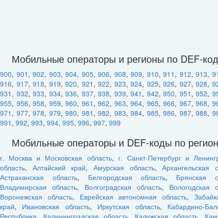
Мобильные операторы и регионы по DEF-ко
900
,
901
,
902
,
903
,
904
,
905
,
906
,
908
,
909
,
910
,
911
,
912
,
913
,
9
916
,
917
,
918
,
919
,
920
,
921
,
922
,
923
,
924
,
925
,
926
,
927
,
928
,
9
931
,
932
,
933
,
934
,
936
,
937
,
938
,
939
,
941
,
942
,
950
,
951
,
952
,
9
955
,
956
,
958
,
959
,
960
,
961
,
962
,
963
,
964
,
965
,
966
,
967
,
968
,
9
971
,
977
,
978
,
979
,
980
,
981
,
982
,
983
,
984
,
985
,
986
,
987
,
988
,
9
991
,
992
,
993
,
994
,
995
,
996
,
997
,
999
Мобильные операторы и DEF-коды по регио
г. Москва и Московская область
,
г. Санкт-Петербург и Ленинг
область
,
Алтайский край
,
Амурская область
,
Архангельская о
Астраханская область
,
Белгородская область
,
Брянская о
Владимирская область
,
Волгоградская область
,
Вологодская о
Воронежская область
,
Еврейская автономная область
,
Забайк
край
,
Ивановская область
,
Иркутская область
,
Кабардино-Бал
Республика
,
Калининградская область
,
Калужская область
,
Кам